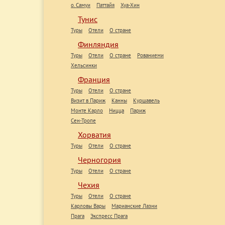
о. Самуи
Паттайя
Хуа-Хин
Тунис
Туры
Отели
О стране
Финляндия
Туры
Отели
О стране
Рованиеми
Хельсинки
Франция
Туры
Отели
О стране
Визит в Париж
Канны
Куршавель
Монте Карло
Ницца
Париж
Сен-Тропе
Хорватия
Туры
Отели
О стране
Черногория
Туры
Отели
О стране
Чехия
Туры
Отели
О стране
Карловы Вары
Марианские Лазни
Прага
Экспресс Прага