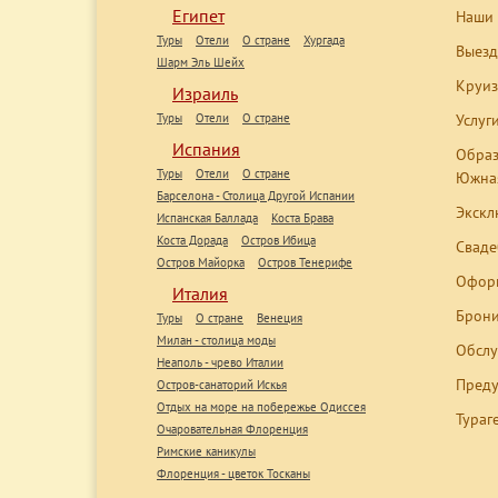
Египет
Наши 
Туры
Отели
О стране
Хургада
Выезд
Шарм Эль Шейх
Круиз
Израиль
Туры
Отели
О стране
Услуг
Испания
Образ
Туры
Отели
О стране
Южная
Барселона - Столица Другой Испании
Экскл
Испанская Баллада
Коста Брава
Коста Дорада
Остров Ибица
Сваде
Остров Майорка
Остров Тенерифе
Оформ
Италия
Брони
Туры
О стране
Венеция
Милан - столица моды
Обслу
Неаполь - чрево Италии
Преду
Остров-санаторий Искья
Отдых на море на побережье Одиссея
Тураг
Очаровательная Флоренция
Римские каникулы
Флоренция - цветок Тосканы