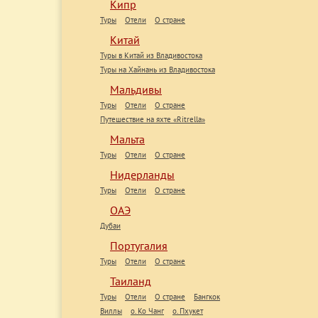
Кипр
Туры
Отели
О стране
Китай
Туры в Китай из Владивостока
Туры на Хайнань из Владивостока
Мальдивы
Туры
Отели
О стране
Путешествие на яхте «Ritrella»
Мальта
Туры
Отели
О стране
Нидерланды
Туры
Отели
О стране
ОАЭ
Дубаи
Португалия
Туры
Отели
О стране
Таиланд
Туры
Отели
О стране
Бангкок
Виллы
о. Ко Чанг
о. Пхукет