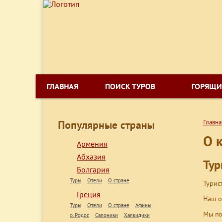
ГЛАВНАЯ
ПОИСК ТУРОВ
ГОРЯЩИ
Популярные страны
Главна
О 
Армения
Абхазия
Тур
Болгария
Туры
Отели
О стране
Турис
Греция
Наш о
Туры
Отели
О стране
Афины
Мы по
о. Родос
Салоники
Халкидики