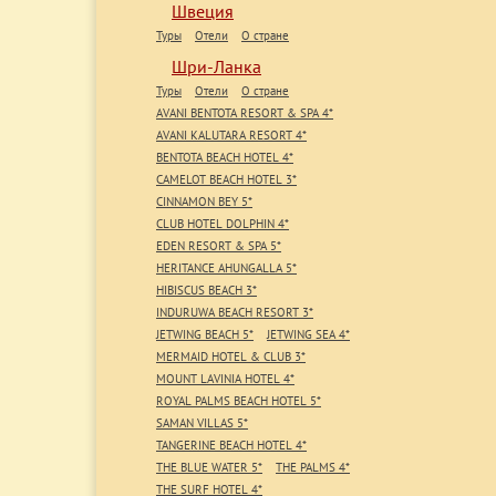
Швеция
Туры
Отели
О стране
Шри-Ланка
Туры
Отели
О стране
AVANI BENTOTA RESORT & SPA 4*
AVANI KALUTARA RESORT 4*
BENTOTA BEACH HOTEL 4*
CAMELOT BEACH HOTEL 3*
CINNAMON BEY 5*
CLUB HOTEL DOLPHIN 4*
EDEN RESORT & SPA 5*
HERITANCE AHUNGALLA 5*
HIBISCUS BEACH 3*
INDURUWA BEACH RESORT 3*
JETWING BEACH 5*
JETWING SEA 4*
MERMAID HOTEL & CLUB 3*
MOUNT LAVINIA HOTEL 4*
ROYAL PALMS BEACH HOTEL 5*
SAMAN VILLAS 5*
TANGERINE BEACH HOTEL 4*
THE BLUE WATER 5*
THE PALMS 4*
THE SURF HOTEL 4*