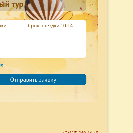
ый тур
ых
+7 (423) 240-44-40