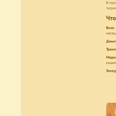
В гор
тигро
Что
Виза:
месяц
Деньг
Транс
Медиц
кишеч
Экску