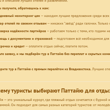
ы и описание лучших отелей и развлечений.
ы получите, обратившись к нам:
дневный мониторинг цен
— находим лучшие предложения среди всех т
ор отелей по свежим отзывам
— никаких "звёзд" ради галочки. Только
верка надёжности партнёров
— работаем только с теми, кто годами н
ощь с документами и страховкой
— подготовим всё необходимое для 
срочка и кредит
— оплатите отдых сейчас, платите потом.
ьте заявку, и мы подберём тур в Паттайю без переплат и скрытых коми
рите тур в Паттайю с прямым перелётом из Владивостока.
Лучшие отел
ему туристы выбирают Паттайю для отды
йя — это уникальный курорт, где пляжный отдых сочетается с бурной
аммой. Он подходит для самых разных категорий туристов: от молодёж