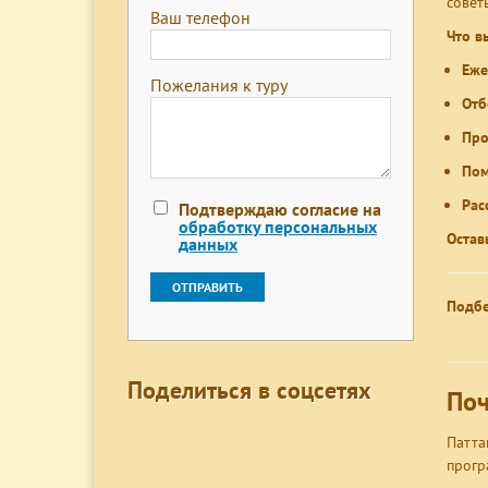
совет
Ваш телефон
Что в
Еже
Пожелания к туру
Отб
Про
Пом
Рас
Подтверждаю согласие на
обработку персональных
Остав
данных
Подбе
Поделиться в соцсетях
Поч
Патта
прогр