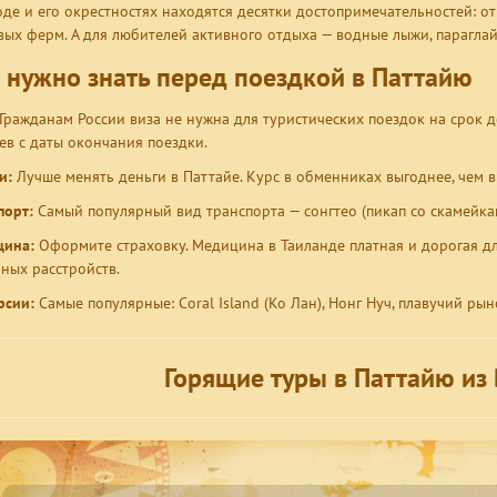
оде и его окрестностях находятся десятки достопримечательностей: о
вых ферм. А для любителей активного отдыха — водные лыжи, параглай
 нужно знать перед поездкой в Паттайю
Гражданам России виза не нужна для туристических поездок на срок д
ев с даты окончания поездки.
и:
Лучше менять деньги в Паттайе. Курс в обменниках выгоднее, чем в
порт:
Самый популярный вид транспорта — сонгтео (пикап со скамейкам
ина:
Оформите страховку. Медицина в Таиланде платная и дорогая для
ных расстройств.
рсии:
Самые популярные: Coral Island (Ко Лан), Нонг Нуч, плавучий ры
Горящие туры в Паттайю из