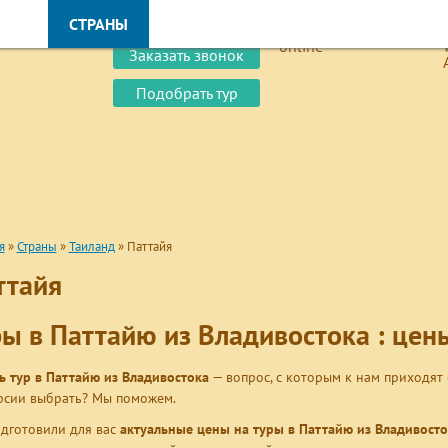
Оплатить online
И
СТРАНЫ
КРУИЗЫ
ОБУЧЕНИЕ
ВИЗЫ
Заказать звонок
Подобрать тур
я
»
Страны
»
Таиланд
»
Паттайя
ттайя
ры в Паттайю из Владивостока : цены
ь тур в Паттайю из Владивостока
— вопрос, с которым к нам приходят с
рсии выбрать? Мы поможем.
дготовили для вас
актуальные цены на туры в Паттайю из Владивосто