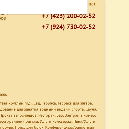
Подписка WhatsApp
Личный кабинет
О КОМПАНИИ
КОНТАКТЫ
+7 (423) 200-02-52
+7 (924) 730-02-52
ала.
т круглый год), Сад, Терраса, Терраса для загара,
удование для занятия водными видами спорта, Сауна,
 Прокат велосипедов,
Ресторан, Бар, Завтрак в номер,
ра хранения багажа, Услуги консьержа, Няня/Услуги
ка обуви, Пресс для брюк, Конференц-зал/Банкетный