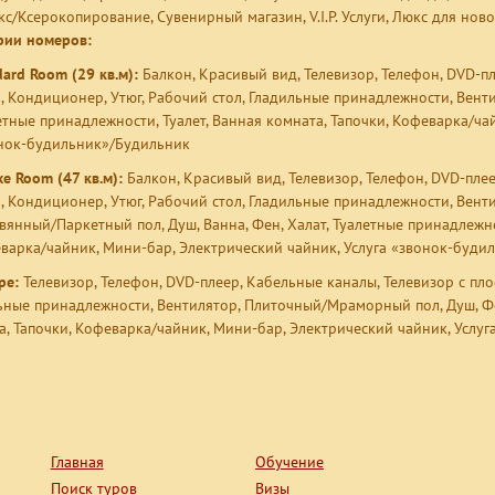
акс/Ксерокопирование, Сувенирный магазин, V.I.P. Услуги, Люкс для но
рии номеров:
dard Room
(29 кв.м):
Балкон, Красивый вид, Телевизор, Телефон, DVD-п
, Кондиционер, Утюг, Рабочий стол, Гладильные принадлежности, Вент
етные принадлежности, Туалет, Ванная комната, Тапочки, Кофеварка/ча
нок-будильник»/Будильник
xe Room
(47 кв.м):
Балкон, Красивый вид, Телевизор, Телефон, DVD-пле
, Кондиционер, Утюг, Рабочий стол, Гладильные принадлежности, Вент
вянный/Паркетный пол
, Душ,
Ванна
, Фен, Халат, Туалетные принадлежно
варка/чайник, Мини-бар, Электрический чайник, Услуга «звонок-буди
ре:
Телевизор, Телефон, DVD-плеер, Кабельные каналы, Телевизор с пло
ьные принадлежности, Вентилятор, Плиточный/Мраморный пол, Душ, Фен
а, Тапочки, Кофеварка/чайник, Мини-бар, Электрический чайник, Услу
Главная
Обучение
Поиск туров
Визы