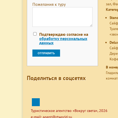
Пожелания к туру
зал, Ф
Катего
Stan
Сейф
Туал
Подтверждаю согласие на
«зво
обработку персональных
данных
Delu
Сейф
Дере
Кофе
В номе
Гладил
Поделиться в соцсетях
комнат
Туристическое агентство «Вокруг света», 2026
e-mail:
agent@rtworld.su