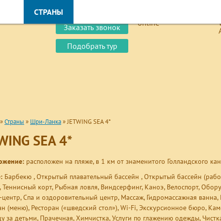
Оплатить online
И
СТРАНЫ
КРУИЗЫ
ОБУЧЕНИЕ
ВИЗЫ
Заказать звонок
Подобрать тур
»
Страны
»
Шри-Ланка
»
JETWING SEA 4*
WING SEA 4*
ожение:
расположен на пляже, в 1 км от знаменитого Голландского кан
е:
Барбекю , Открытый плавательный бассейн , Открытый бассейн (работае
,
Теннисный корт, Рыбная ловля, Виндсерфинг, Каноэ, Велоспорт, Обор
-центр, Спа и оздоровительный центр, Массаж, Гидромассажная ванна,
ан (меню), Ресторан («шведский стол»),
Wi-Fi,
Экскурсионное бюро, Каме
ду за детьми, Прачечная, Химчистка, Услуги по глажению одежды, Чист