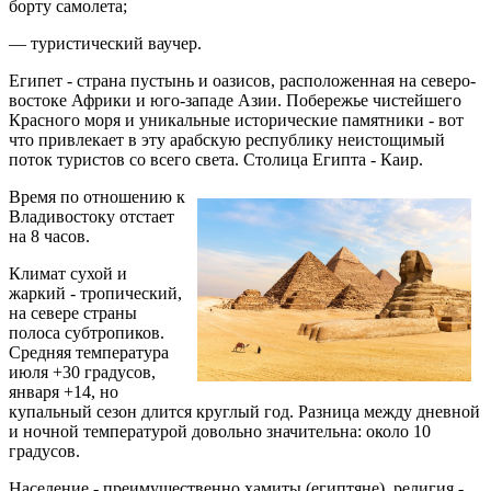
борту самолета;
— туристический ваучер.
Египет - страна пустынь и оазисов, расположенная на северо-
востоке Африки и юго-западе Азии. Побережье чистейшего
Красного моря и уникальные исторические памятники - вот
что привлекает в эту арабскую республику неистощимый
поток туристов со всего света. Столица Египта - Каир.
Время по отношению к
Владивостоку отстает
на 8 часов.
Климат сухой и
жаркий - тропический,
на севере страны
полоса субтропиков.
Средняя температура
июля +30 градусов,
января +14, но
купальный сезон длится круглый год. Разница между дневной
и ночной температурой довольно значительна: около 10
градусов.
Население - преимущественно хамиты (египтяне), религия -