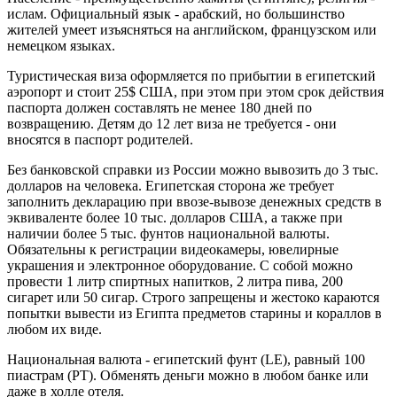
ислам. Официальный язык - арабский, но большинство
жителей умеет изъясняться на английском, французском или
немецком языках.
Туристическая виза оформляется по прибытии в египетский
аэропорт и стоит 25$ США, при этом при этом срок действия
паспорта должен составлять не менее 180 дней по
возвращению. Детям до 12 лет виза не требуется - они
вносятся в паспорт родителей.
Без банковской справки из России можно вывозить до 3 тыс.
долларов на человека. Египетская сторона же требует
заполнить декларацию при ввозе-вывозе денежных средств в
эквиваленте более 10 тыс. долларов США, а также при
наличии более 5 тыс. фунтов национальной валюты.
Обязательны к регистрации видеокамеры, ювелирные
украшения и электронное оборудование. С собой можно
провести 1 литр спиртных напитков, 2 литра пива, 200
сигарет или 50 сигар. Строго запрещены и жестоко караются
попытки вывести из Египта предметов старины и кораллов в
любом их виде.
Национальная валюта - египетский фунт (LE), равный 100
пиастрам (PT). Обменять деньги можно в любом банке или
даже в холле отеля.