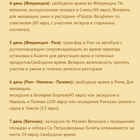
4 день (Флоренция):
свободное время во Флоренции. По
желанию,
экскурсионная поездка в Сиену
(40 евро). Вечером,
для желающих, ужин в ресторане «Palazzo Borghese» со
спектаклем (60 евро, с участием актеров в старинных
костюмах).
5 день (Флоренция - Рим):
трансфер в Рим на автобусе с
русскоговорящим сопровождающим, во время переезда
остановка в Кьянти для дегустации вина и типичных
продуктов.Свободное время. Вечером, возможность принять
участие в ужине в типично римском ресторане
6 день (Рим - Неаполь - Помпеи):
свободное время в Риме. Для
желающих,
экскурсия в Галлерею Боргезе(43 евро) или
экскурсия в
Неаполь и Помпеи
(100 евро) или
посещение Римских замков и
садов в Тиволи
(53 евро).
7 день (Ватикан):
экскурсия по Музеям Ватикана с посещением
площади и собора Св. Петра
.(входные билеты оплачиваются на
месте 24 евро). Свободное время.