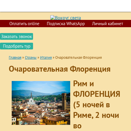
+7 (423) 200-02-52
+7 (924) 730-02-52
ГЛАВНАЯ
Оплатить online
Подписка WhatsApp
Личный кабинет
ПОИСК ТУРОВ
Заказать звонок
ГОРЯЩИЕ ПУТЕВКИ
Подобрать тур
СТРАНЫ
Главная
»
Страны
»
Италия
»
Очаровательная Флоренция
КРУИЗЫ
Очаровательная Флоренция
ОБУЧЕНИЕ
ВИЗЫ
Рим и
О КОМПАНИИ
ФЛОРЕНЦИЯ
КОНТАКТЫ
(5 ночей в
Риме, 2 ночи
во