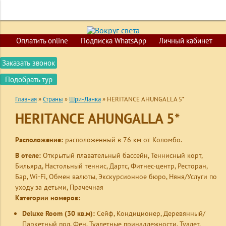
+7 (423) 200-02-52
+7 (924) 730-02-52
ГЛАВНАЯ
Оплатить online
Подписка WhatsApp
Личный кабинет
ПОИСК ТУРОВ
Заказать звонок
ГОРЯЩИЕ ПУТЕВКИ
Подобрать тур
СТРАНЫ
Главная
»
Страны
»
Шри-Ланка
»
HERITANCE AHUNGALLA 5*
КРУИЗЫ
HERITANCE AHUNGALLA 5*
ОБУЧЕНИЕ
ВИЗЫ
Расположение:
расположенный в 76 км от Коломбо.
В отеле:
Открытый плавательный бассейн,
Теннисный корт,
О КОМПАНИИ
Бильярд, Настольный теннис, Дартс, Фитнес-центр,
Ресторан,
КОНТАКТЫ
Бар,
Wi-Fi,
Обмен валюты, Экскурсионное бюро, Няня/Услуги по
уходу за детьми, Прачечная
Категории номеров:
Deluxe Room
(30 кв.м):
Сейф, Кондиционер, Деревянный/
Паркетный пол, Фен, Туалетные принадлежности, Туалет,