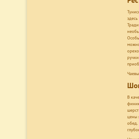
Рес
Тунис
здесь
Тради
необы
Особы
можно
орехо
ручки
приоб
Чаевы
Шо
В кач
финик
шерст
цены 
обед.
глубо