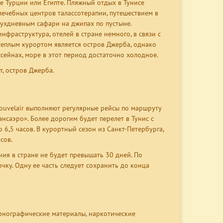
е Турции или Египте. Пляжный отдых в Тунисе
ечебных центров талассотерапии, путешествием в
ухдневным сафари на джипах по пустыне.
фраструктура, отелей в стране немного, в связи с
теплым курортом является остров Джерба, однако
сейнах, море в этот период достаточно холодное.
т, остров Джерба.
Nouvelair выполняют регулярные рейсы по маршруту
нсаэро». Более дорогим будет перелет в Тунис с
 6,5 часов. В курортный сезон из Санкт-Петербурга,
сов.
ния в стране не будет превышать 30 дней. По
ку. Одну ее часть следует сохранить до конца
рнографические материалы, наркотические