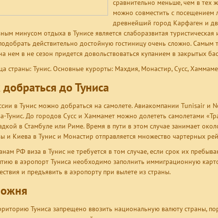
сравнительно меньше, чем в тех ж
можно совместить с посещением л
древнейший город Карфаген и дв
ным минусом отдыха в Тунисе является слаборазвитая туристическая ин
подобрать действительно достойную гостиницу очень сложно. Самым 
на нем в не сезон придется довольствоваться купанием в закрытых бас
ца страны: Тунис. Основные курорты: Махдия, Монастир, Сусс, Хаммаме
 добраться до Туниса
ссии в Тунис можно добраться на самолете. Авиакомпании Tunisair и 
а-Тунис. До городов Сусс и Хаммамет можно долететь самолетами «Тра
адкой в Стамбуле или Риме. Время в пути в этом случае занимает около
ы и Киева в Тунис и Монастир отправляется множество чартерных рей
анам РФ виза в Тунис не требуется в том случае, если срок их пребыва
тию в аэропорт Туниса необходимо заполнить иммиграционную карточ
ествия и предъявить в аэропорту при вылете из страны.
можня
рриторию Туниса запрещено ввозить национальную валюту страны, по