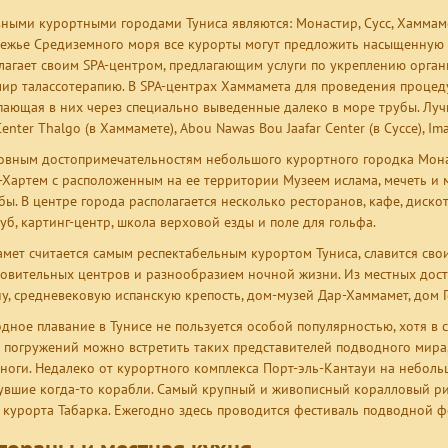
ными курортными городами Туниса являются: Монастир, Сусс, Хаммаме
ежье Средиземного моря все курорты могут предложить насыщенную 
лагает своим SPA-центром, предлагающим услуги по укреплению орган
мир талассотерапию. В SPA-центрах Хаммамета для проведения процеду
пающая в них через специально выведенные далеко в море трубы. Лучш
Center Thalgo (в Хаммамете), Abou Nawas Bou Jaafar Center (в Суссе), Im
овным достопримечательностям небольшого курортного городка Монас
-Хартем с расположенным на ее территории Музеем ислама, мечеть и 
бы. В центре города располагается несколько ресторанов, кафе, диск
луб, картинг-центр, школа верховой езды и поле для гольфа.
мет считается самым респектабельным курортом Туниса, славится св
овительных центров и разнообразием ночной жизни. Из местных дост
у, средневековую испанскую крепость, дом-музей Дар-Хаммамет, дом Г
дное плавание в Тунисе не пользуется особой популярностью, хотя в с
 погружений можно встретить таких представителей подводного мира, 
ноги. Недалеко от курортного комплекса Порт-эль-Кантауи на небол
увшие когда-то корабли. Самый крупный и живописный коралловый р
 курорта Табарка. Ежегодно здесь проводится фестиваль подводной ф