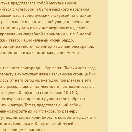
итуна представляла собой мусульманский
миться с культурой и бытом местного населения
большинства туристических экскурсий по столице
асполагается на отдельной улице и предлагает
в можно купить отличные шерстяные изделия и
проведения свадебной церемонии и т.п. В новой
ский театр, Национальный музей Бардо.
в одном из многочисленных кафе или ресторанов.
ее дорогие и изысканные заведения можно
 главного пригорода – Карфаген. Тысячи лет назад
зрасту ему уступает даже итальянская столица Рим.
ось от него сегодня, ежегодно привлекает в эти
гена располагаются на местности протяженностью в
посещения Карфагена стоит около 10 TND,
 экскурсии по древним руинам стоит обратить
нитый алтарь Тофет, представляющий собой
евних курортных комплексов, по размеру
т подняться на холм Бирсы, с которого когда-то и
вятого Людовика и Карфагенский музей с
ых в процессе раскопок.