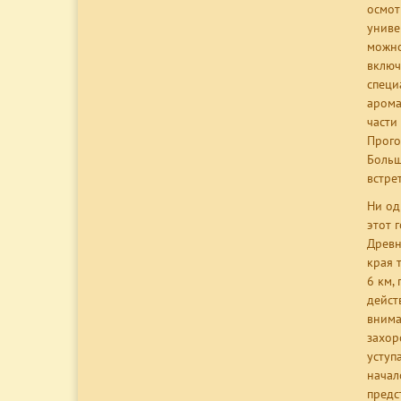
осмот
униве
можно
включ
специ
арома
части
Прого
Больш
встре
Ни од
этот 
Древн
края 
6 км,
дейст
внима
захор
уступ
начал
предс