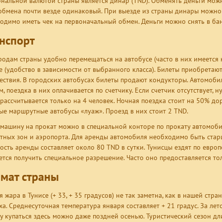
нальной валютой страны является динар (TND). Обменять деньги можно
обмена почти везде одинаковый. При выезде из страны динары можно 
одимо иметь чек на первоначальный обмен. Деньги можно снять в бан
нспорт
родам страны удобно перемещаться на автобусе (часто в них имеется 
е (удобство в зависимости от выбранного класса). Билеты приобретают
ествия. В городских автобусах билеты продают кондукторы. Автомобил
м, поездка в них оплачивается по счетчику. Если счетчик отсутствует,
 рассчитывается только на 4 человек. Ночная поездка стоит на 50% д
ые маршрутные автобусы «луаж». Проезд в них стоит 2 TND.
 машину на прокат можно в специальной конторе по прокату автомобиле
тных зон и аэропорта. Для аренды автомобиля необходимо быть старше
ость аренды составляет около 80 TND в сутки. Тунисцы ездят по евро
ется получить специальное разрешение. Часто оно предоставляется т
мат страны
я жара в Тунисе (+ 33, + 35 градусов) не так заметна, как в нашей стра
ха. Среднесуточная температура января составляет + 21 градус. За ле
у купаться здесь можно даже поздней осенью. Туристический сезон дл