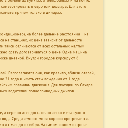
 в обменных пунктах, отелях, банках и на почте.
конвертировать в евро или доллары. Для этого
комате, причем только в динарах.
кондиционер), на более дальние расстояния – на
ся на станциях, их цена зависит от дальности
и такси отличаются от всех остальных желтым
 нужно сразу договариваться о цене. Одна машина
ороже дневной. Внутри городов курсируют 8-
й. Располагаются они, как правило, вблизи отелей,
 21 года и иметь стаж вождения от 1 года.
пейским правилам движения. Для поездки по Сахаре
олько водителям полноприводных джипов.
не, и переносится достаточно легко из-за сухого
то вода Средиземного моря хорошо прогревается,
ится с мая до октября. На самом южном острове