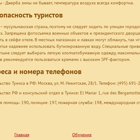
ы - Джерба зимы не бывает, температура воздуха всегда комфортна.
опасность туристов
 – мусульманская страна, поэтому не следует ходить по улицам город
х. Запрещена фотосъемка военных объектов и президентского дворца
ть в сейфе отеля. В местных магазинах и лавках могут обмануть, так чт
итья надежнее использовать бутилированную воду. Специальные привив
стыне следует выбирать легкую хлопчатобумажную одежду, максималь
в рекомендуется пользоваться кремами с высоким SPF-фактором.
еса и номера телефонов
ство Туниса в РФ: Москва, ул. М. Никитская, 28/1. Телефон: (495) 691-
ьство РФ и консульский отдел в Тунисе: El Manar 1, rue des Bergamottes
я помощь: 190, полиция: 197, пожарная служба: 198, международная сп
Главная
Обучение