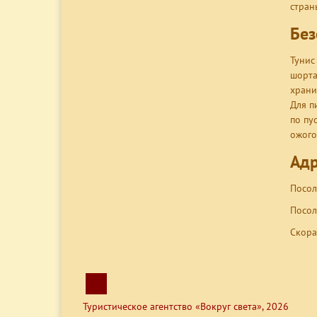
стран
Без
Тунис
шорта
храни
Для п
по пу
ожого
Адр
Посоль
Посол
Скора
Туристическое агентство «Вокруг света», 2026