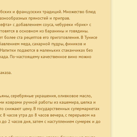
рабских и французских традиций. Множество блюд
разнообразных пряностей и приправ.
фта» с добавлением соуса, чебуреки «брик» с
товятся в основном из баранины и говядины.
 более ста рецептов его приготовления. В Тунисе
бавлением меда, сахарной пудры, фиников и
 Напитки подаются в маленьких стаканчиках без
рада. По-настоящему качественное вино можно
аказа.
льяны, серебряные украшения, оливковое масло,
ми коврами ручной работы из кашемира, шелка и
сто снижают цену. В государственных супермаркетах
8 часов утра до 8 часов вечера, с перерывом на
до 2 часов дня, затем с наступлением сумерек и до