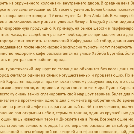
реть из окруженного колоннами внутреннего двора. В средние века З
рситет, ее залы вмещали до 10 тысяч студентов. Более близко познако
 в сохранившем колорит 19 века музее Dar Ben Abdallah. В маршрут 
ены многочисленные рынки и уличные базары. Каждый рынок медины р
ализированную продукцию. К примеру, на рынке шерсти и парфюмеро
тные масла, на свадебном рынке – необходимые принадлежности для 
 города стоит посетить католический Кафедральный собор, драматиче
лодавшиеся после многочасовой экскурсии туристы могут перекусить 
инство недорогих кафе располагается на улице Хабиба Бургибы, бол
тить в центральном районе города.
ин туристический маршрут по столице не обходится без посещения его
город считался одним из самых могущественных и процветающих. По во
ий Карфаген подвергся практически полному разрушению, то, что остал
тысячи археологов, историков и туристов со всего мира. Руины Карфа
 поэтому очень важно спланировать свой маршрут заранее. Билет для 
вителен на протяжении одного дня с момента приобретения. Во время
ние на римский амфитеатр, рассчитанный на 36 тысяч человек, знаме
онение под открытым небом, термы Антонина, один из крупнейших др
ающий лишь известным термам Диоклетиана в Риме. Все желающие могу
ось строение великого города. На его вершине располагается собор С
тавленной в нем обширной коллекцией артефактов прошлого, найденн