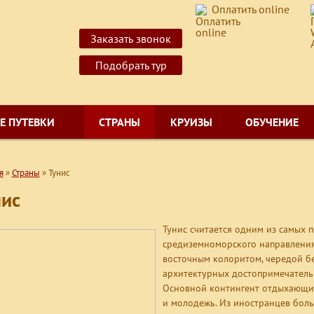
Оплатить online
Заказать звонок
Подобрать тур
Е ПУТЕВКИ
СТРАНЫ
КРУИЗЫ
ОБУЧЕНИЕ
я
»
Страны
»
Тунис
нис
Тунис считается одним из самых 
средиземноморского направления.
восточным колоритом, чередой б
архитектурных достопримечательн
Основной контингент отдыхающих 
и молодежь. Из иностранцев боль