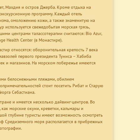
т, Махдия и остров Джерба. Кроме отдыха на
экскурсионную программу. Каждый отель
изма, омоложению кожи, а также знаменитую на
р используется свежедобытая морская грязь,
ими центрами талассотерапии считаются: Bio Azur,
age Health Center (в Монастире).
тир относятся: оборонительная крепость 7 века
мавзолей первого президента Туниса – Хабиба
отек и магазинов. На морском побережье имеются
оими белоснежными пляжами, обилием
опримечательностей стоит посетить Рибат и Старую
еорга Себастиана.
тране и имеется несколько дайвинг-центров. Во
как морские окуни, креветки, кальмары и
ьшой глубине туристы имеют возможность осмотреть
иф Средиземного моря располагается в прибрежных
отографии.