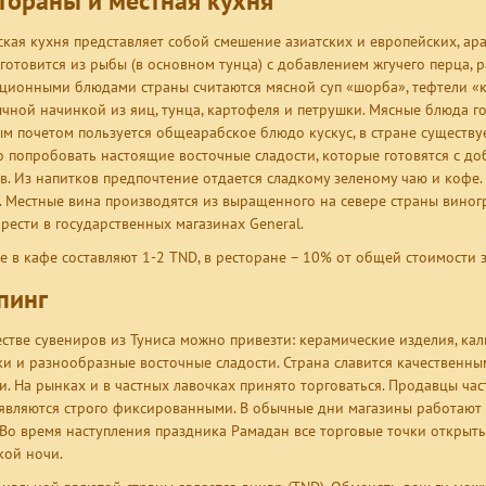
тораны и местная кухня
ская кухня представляет собой смешение азиатских и европейских, а
 готовится из рыбы (в основном тунца) с добавлением жгучего перца, 
ционными блюдами страны считаются мясной суп «шорба», тефтели «ке
чной начинкой из яиц, тунца, картофеля и петрушки. Мясные блюда го
м почетом пользуется общеарабское блюдо кускус, в стране существует
 попробовать настоящие восточные сладости, которые готовятся с до
в. Из напитков предпочтение отдается сладкому зеленому чаю и кофе.
. Местные вина производятся из выращенного на севере страны виног
рести в государственных магазинах General.
е в кафе составляют 1-2 TND, в ресторане – 10% от общей стоимости з
пинг
естве сувениров из Туниса можно привезти: керамические изделия, ка
и и разнообразные восточные сладости. Страна славится качественны
и. На рынках и в частных лавочках принято торговаться. Продавцы ча
являются строго фиксированными. В обычные дни магазины работают с 
 Во время наступления праздника Рамадан все торговые точки открыты 
кой ночи.