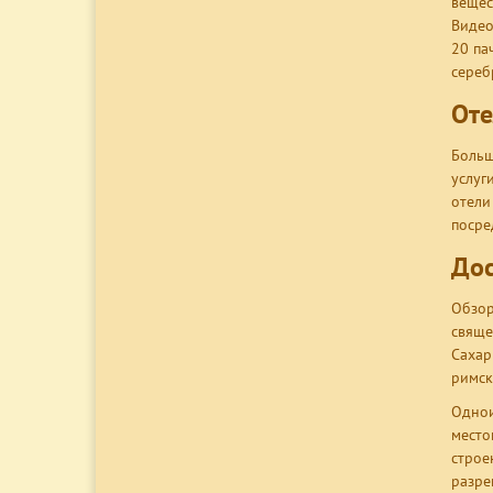
вещес
Видео
20 па
сереб
Оте
Больш
услуг
отели
посре
Дос
Обзор
свяще
Сахар
римск
Однои
место
строе
разре