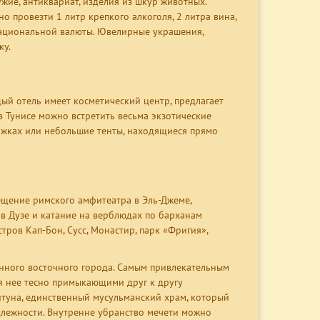
жие, антиквариат, изделия из шкур животных.
провезти 1 литр крепкого алкоголя, 2 литра вина,
 национальной валюты. Ювелирные украшения,
ку.
ый отель имеет косметический центр, предлагает
 в Тунисе можно встретить весьма экзотические
ожках или небольшие тенты, находящиеся прямо
сещение римского амфитеатра в Эль-Джеме,
 в Дузе и катание на верблюдах по барханам
ров Кап-Бон, Сусс, Монастир, парк «Фригия»,
инного восточного города. Самым привлекательным
ля нее тесно примыкающими друг к другу
итуна, единственный мусульманский храм, который
лежности. Внутренне убранство мечети можно