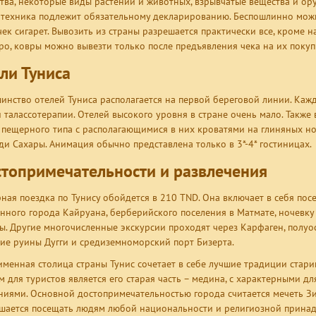
тва, некоторые виды растений и животных, взрывчатые вещества и ору
техника подлежит обязательному декларированию. Беспошлинно можно 
чек сигарет. Вывозить из страны разрешается практически все, кроме
ро, ковры можно вывезти только после предъявления чека на их покуп
ли Туниса
инство отелей Туниса располагается на первой береговой линии. Кажд
и талассотерапии. Отелей высокого уровня в стране очень мало. Также
 пещерного типа с располагающимися в них кроватями на глиняных н
ди Сахары. Анимация обычно представлена только в 3*-4* гостиницах.
топримечательности и развлечения
ная поездка по Тунису обойдется в 210 TND. Она включает в себя по
нного города Кайруана, берберийского поселения в Матмате, ночевку
ы. Другие многочисленные экскурсии проходят через Карфаген, полуост
ие руины Дугги и средиземноморский порт Бизерта.
менная столица страны Тунис сочетает в себе лучшие традиции стар
м для туристов является его старая часть – медина, с характерными д
ниями. Основной достопримечательностью города считается мечеть З
шается посещать людям любой национальности и религиозной принад