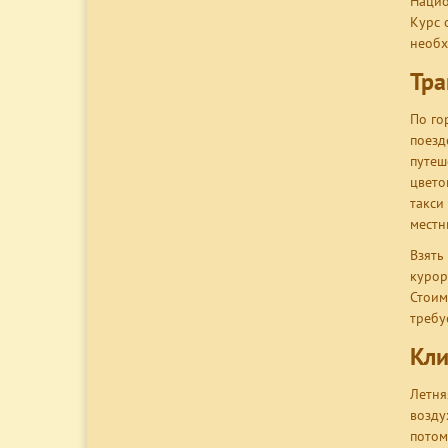
Нацио
Курс 
необх
Тра
По го
поезд
путеш
цвето
такси
местн
Взять
курор
Стоим
требу
Кли
Летня
возду
потом