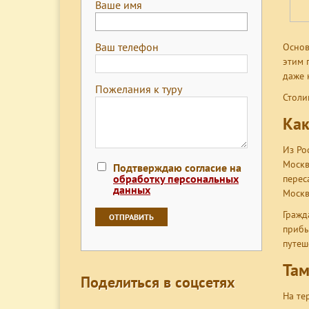
Ваше имя
Ваш телефон
Основ
этим 
даже 
Пожелания к туру
Столи
Как
Из Ро
Москв
Подтверждаю согласие на
обработку персональных
перес
данных
Москв
Гражд
прибы
путеш
Та
Поделиться в соцсетях
На те