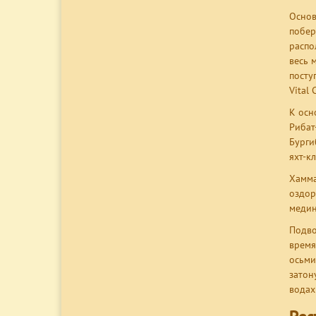
Основ
побер
распо
весь 
посту
Vital 
К осн
Рибат
Бурги
яхт-к
Хамма
оздор
медин
Подво
время
осьми
затон
водах