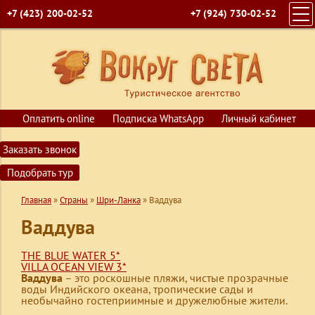
+7 (423) 200-02-52
+7 (924) 730-02-52
ГЛАВНАЯ
ПОИСК ТУРОВ
ГОРЯЩИЕ ПУТЕВКИ
СТРАНЫ
Оплатить online
Подписка WhatsApp
Личный кабинет
КРУИЗЫ
Заказать звонок
ОБУЧЕНИЕ
Подобрать тур
ВИЗЫ
Главная
»
Страны
»
Шри-Ланка
»
Ваддува
О КОМПАНИИ
Ваддува
КОНТАКТЫ
THE BLUE WATER 5*
VILLA OCEAN VIEW 3*
Ваддува
– это роскошные пляжи, чистые прозрачные
воды Индийского океана, тропические сады и
необычайно гостеприимные и дружелюбные жители.