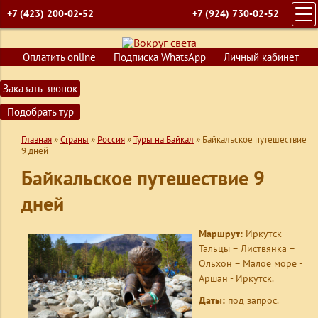
+7 (423) 200-02-52
+7 (924) 730-02-52
ГЛАВНАЯ
Оплатить online
Подписка WhatsApp
Личный кабинет
ПОИСК ТУРОВ
Заказать звонок
ГОРЯЩИЕ ПУТЕВКИ
Подобрать тур
СТРАНЫ
Главная
»
Страны
»
Россия
»
Туры на Байкал
»
Байкальское путешествие
КРУИЗЫ
9 дней
ОБУЧЕНИЕ
Байкальское путешествие 9
ВИЗЫ
дней
О КОМПАНИИ
Маршрут:
Иркутск –
КОНТАКТЫ
Тальцы – Листвянка –
Ольхон – Малое море -
Аршан - Иркутск.
Даты:
под запрос.