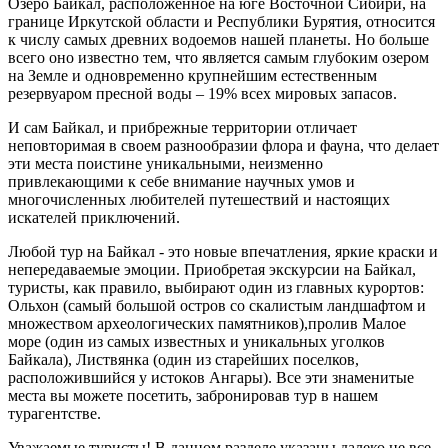
Озеро Байкал, расположенное на юге Восточной Сибири, на
границе Иркутской области и Республики Бурятия, относится
к числу самых древних водоемов нашей планеты. Но больше
всего оно известно тем, что является самым глубоким озером
на Земле и одновременно крупнейшим естественным
резервуаром пресной воды – 19% всех мировых запасов.
И сам Байкал, и прибрежные территории отличает
неповторимая в своем разнообразии флора и фауна, что делает
эти места поистине уникальными, неизменно
привлекающими к себе внимание научных умов и
многочисленных любителей путешествий и настоящих
искателей приключений.
Любой тур на Байкал - это новые впечатления, яркие краски и
непередаваемые эмоции. Приобретая экскурсии на Байкал,
туристы, как правило, выбирают один из главных курортов:
Ольхон (самый большой остров со скалистым ландшафтом и
множеством археологических памятников),пролив
Малое
море (один из самых известных и уникальных уголков
Байкала),
Листвянка (один из старейших поселков,
расположившийся у истоков Ангары). Все эти знаменитые
места вы можете посетить, забронировав тур в нашем
турагентстве.
Уважаемые туристы! В данном разделе указаны далеко не все