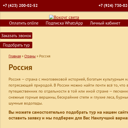
+7 (423) 200-02-52
+7 (924) 730-02
ГЛАВНАЯ
Оплатить online
Подписка WhatsApp
Личный кабинет
ПОИСК ТУРОВ
Заказать звонок
ГОРЯЩИЕ ПУТЕВКИ
Подобрать тур
СТРАНЫ
Главная
»
Страны
»
Россия
КРУИЗЫ
Россия
ОБУЧЕНИЕ
ВИЗЫ
Россия — страна с многовековой историей, богатым культурным 
потрясающей природой. В России можно найти почти всё то, что 
О КОМПАНИИ
путешественник по отдельности в той или иной стране — песчанн
снежные горные вершины, бескрайние степи и глухие леса, бурны
КОНТАКТЫ
шумные водопады.
Вы можете самостоятельно подобрать тур на нашем сайт
оставить заявку и мы подберем для Вас Наилучший вари