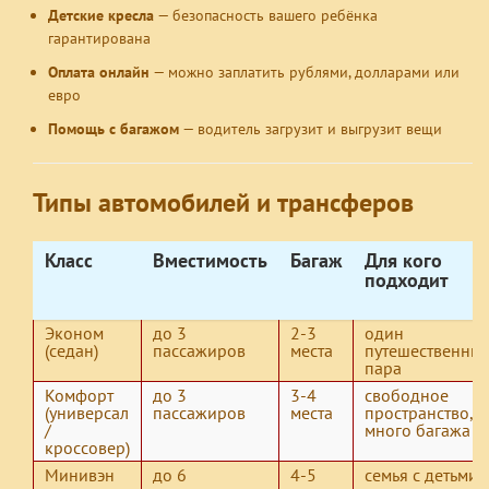
Детские кресла
— безопасность вашего ребёнка
гарантирована
Оплата онлайн
— можно заплатить рублями, долларами или
евро
Помощь с багажом
— водитель загрузит и выгрузит вещи
Типы автомобилей и трансферов
Класс
Вместимость
Багаж
Для кого
подходит
Эконом
до 3
2-3
один
(седан)
пассажиров
места
путешественник
пара
Комфорт
до 3
3-4
свободное
(универсал
пассажиров
места
пространство,
/
много багажа
кроссовер)
Минивэн
до 6
4-5
семья с детьми,