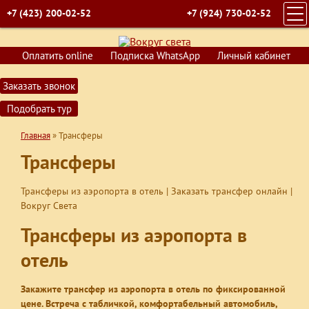
+7 (423) 200-02-52
+7 (924) 730-02-52
ГЛАВНАЯ
Оплатить online
Подписка WhatsApp
Личный кабинет
ПОИСК ТУРОВ
Заказать звонок
ГОРЯЩИЕ ПУТЕВКИ
Подобрать тур
СТРАНЫ
Главная
»
Трансферы
КРУИЗЫ
Трансферы
ОБУЧЕНИЕ
ВИЗЫ
Трансферы из аэропорта в отель | Заказать трансфер онлайн |
Вокруг Света
О КОМПАНИИ
Трансферы из аэропорта в
КОНТАКТЫ
отель
Закажите трансфер из аэропорта в отель по фиксированной
цене. Встреча с табличкой, комфортабельный автомобиль,