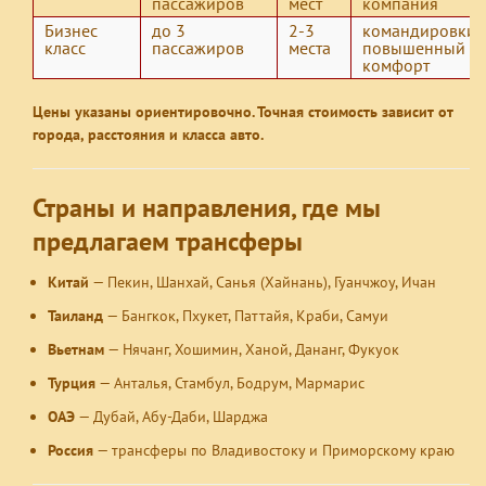
пассажиров
мест
компания
Бизнес
до 3
2-3
командировки,
класс
пассажиров
места
повышенный
комфорт
Цены указаны ориентировочно. Точная стоимость зависит от
города, расстояния и класса авто.
Страны и направления, где мы
предлагаем трансферы
Китай
— Пекин, Шанхай, Санья (Хайнань), Гуанчжоу, Ичан
Таиланд
— Бангкок, Пхукет, Паттайя, Краби, Самуи
Вьетнам
— Нячанг, Хошимин, Ханой, Дананг, Фукуок
Турция
— Анталья, Стамбул, Бодрум, Мармарис
ОАЭ
— Дубай, Абу-Даби, Шарджа
Россия
— трансферы по Владивостоку и Приморскому краю