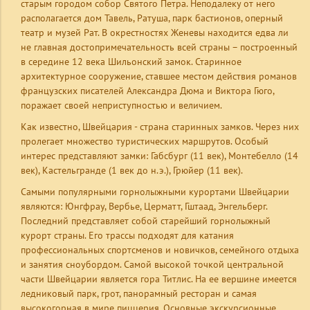
старым городом собор Святого Петра. Неподалеку от него
располагается дом Тавель, Ратуша, парк бастионов, оперный
театр и музей Рат. В окрестностях Женевы находится едва ли
не главная достопримечательность всей страны – построенный
в середине 12 века Шильонский замок. Старинное
архитектурное сооружение, ставшее местом действия романов
французских писателей Александра Дюма и Виктора Гюго,
поражает своей неприступностью и величием.
Как известно, Швейцария - страна старинных замков. Через них
пролегает множество туристических маршрутов. Особый
интерес представляют замки: Габсбург (11 век), Монтебелло (14
век), Кастельгранде (1 век до н.э.), Грюйер (11 век).
Самыми популярными горнолыжными курортами Швейцарии
являются: Юнгфрау, Вербье, Церматт, Гштаад, Энгельберг.
Последний представляет собой старейший горнолыжный
курорт страны. Его трассы подходят для катания
профессиональных спортсменов и новичков, семейного отдыха
и занятия сноубордом. Самой высокой точкой центральной
части Швейцарии является гора Титлис. На ее вершине имеется
ледниковый парк, грот, панорамный ресторан и самая
высокогорная в мире пиццерия. Основные экскурсионные