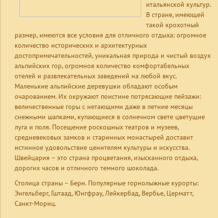
итальянской культур.
В стране, имеющей
такой крохотный
размер, имеются все условия для отличного отдыха: огромное
количество исторических и архитектурных
достопримечательностей, уникальная природа и чистый воздух
альпийских гор, огромное количество комфортабельных
отелей и развлекательных заведений на любой вкус.
Маленькие альпийские деревушки обладают особым
очарованием. Их окружают поистине потрясающие пейзажи:
величественные горы с нетающими даже в летние месяцы
снежными шапками, купающиеся в солнечном свете цветущие
луга и поля. Посещение роскошных театров и музеев,
средневековых замков и старинных монастырей доставит
истинное удовольствие ценителям культуры и искусства.
Швейцария – это страна процветания, изысканного отдыха,
дорогих часов и отличного темного шоколада.
Столица страны – Берн. Популярные горнолыжные курорты:
Энгельберг, Гштаад, Юнгфрау, Лейкербад, Вербье, Церматт,
Санкт-Мориц.