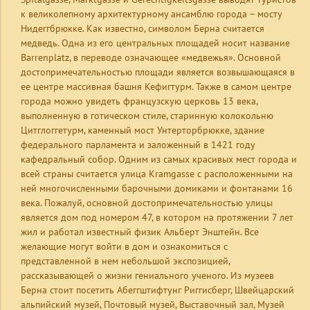
к великолепному архитектурному ансамблю города – мосту
Нидеггбрюкке. Как известно, символом Берна считается
медведь. Одна из его центральных площадей носит название
Barrenplatz, в переводе означающее «медвежья». Основной
достопримечательностью площади является возвышающаяся в
ее центре массивная башня Кефигтурм. Также в самом центре
города можно увидеть французскую церковь 13 века,
выполненную в готическом стиле, старинную колокольню
Цитглоггетурм, каменный мост Унтерторбрюкке, здание
федерального парламента и заложенный в 1421 году
кафедральный собор. Одним из самых красивых мест города и
всей страны считается улица Kramgasse с расположенными на
ней многочисленными барочными домиками и фонтанами 16
века. Пожалуй, основной достопримечательностью улицы
является дом под номером 47, в котором на протяжении 7 лет
жил и работал известный физик Альберт Энштейн. Все
желающие могут войти в дом и ознакомиться с
представленной в нем небольшой экспозицией,
рассказывающей о жизни гениального ученого. Из музеев
Берна стоит посетить Абеггштифтунг Риггисберг, Швейцарский
альпийский музей, Почтовый музей, Выставочный зал, Музей