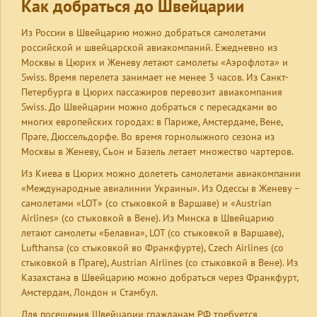
Как добраться до Швейцарии
Из России в Швейцарию можно добраться самолетами
российской и швейцарской авиакомпаний. Ежедневно из
Москвы в Цюрих и Женеву летают самолеты «Аэрофлота» и
Swiss. Время перелета занимает не менее 3 часов. Из Санкт-
Петербурга в Цюрих пассажиров перевозит авиакомпания
Swiss. До Швейцарии можно добраться с пересадками во
многих европейских городах: в Париже, Амстердаме, Вене,
Праге, Дюссельдорфе. Во время горнолыжного сезона из
Москвы в Женеву, Сьон и Базель летает множество чартеров.
Из Киева в Цюрих можно долететь самолетами авиакомпании
«Международные авиалинии Украины». Из Одессы в Женеву –
самолетами «LOT» (со стыковкой в Варшаве) и «Austrian
Airlines» (со стыковкой в Вене). Из Минска в Швейцарию
летают самолеты «Белавиа», LOT (со стыковкой в Варшаве),
Lufthansa (со стыковкой во Франкфурте), Czech Airlines (со
стыковкой в Праге), Austrian Airlines (со стыковкой в Вене). Из
Казахстана в Швейцарию можно добраться через Франкфурт,
Амстердам, Лондон и Стамбул.
Для посещения Швейцарии гражданам РФ требуется