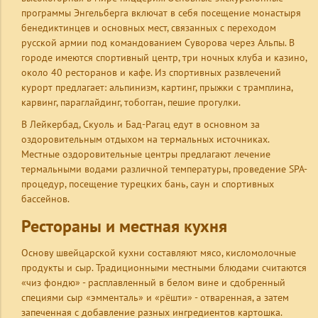
программы Энгельберга включат в себя посещение монастыря
бенедиктинцев и основных мест, связанных с переходом
русской армии под командованием Суворова через Альпы. В
городе имеются спортивный центр, три ночных клуба и казино,
около 40 ресторанов и кафе. Из спортивных развлечений
курорт предлагает: альпинизм, картинг, прыжки с трамплина,
карвинг, параглайдинг, тобогган, пешие прогулки.
В Лейкербад, Скуоль и Бад-Рагац едут в основном за
оздоровительным отдыхом на термальных источниках.
Местные оздоровительные центры предлагают лечение
термальными водами различной температуры, проведение SPA-
процедур, посещение турецких бань, саун и спортивных
бассейнов.
Рестораны и местная кухня
Основу швейцарской кухни составляют мясо, кисломолочные
продукты и сыр. Традиционными местными блюдами считаются
«чиз фондю» - расплавленный в белом вине и сдобренный
специями сыр «эмменталь» и «рёшти» - отваренная, а затем
запеченная с добавление разных ингредиентов картошка.