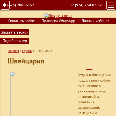
+7 (423) 200-02-52
+7 (924) 730-02-52
ГЛАВНАЯ
Оплатить online
Подписка WhatsApp
Личный кабинет
ПОИСК ТУРОВ
Заказать звонок
ГОРЯЩИЕ ПУТЕВКИ
Подобрать тур
СТРАНЫ
Главная
»
Страны
»
Швейцария
КРУИЗЫ
Швейцария
ОБУЧЕНИЕ
ВИЗЫ
Отдых в Швейцарии
представляет собой
О КОМПАНИИ
путешествие в
КОНТАКТЫ
уникальный мир,
возникший из
сочетания
французской,
немецкой и