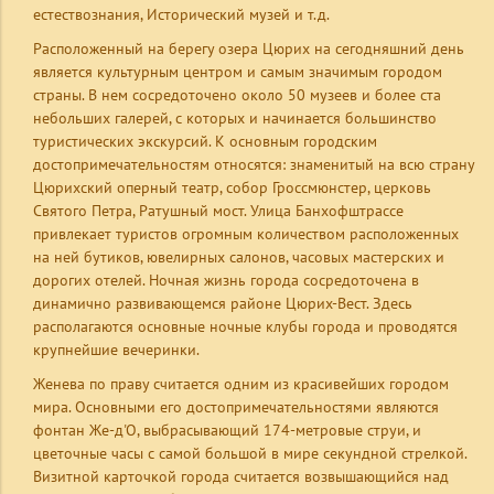
естествознания, Исторический музей и т.д.
Расположенный на берегу озера Цюрих на сегодняшний день
является культурным центром и самым значимым городом
страны. В нем сосредоточено около 50 музеев и более ста
небольших галерей, с которых и начинается большинство
туристических экскурсий. К основным городским
достопримечательностям относятся: знаменитый на всю страну
Цюрихский оперный театр, собор Гроссмюнстер, церковь
Святого Петра, Ратушный мост. Улица Банхофштрассе
привлекает туристов огромным количеством расположенных
на ней бутиков, ювелирных салонов, часовых мастерских и
дорогих отелей. Ночная жизнь города сосредоточена в
динамично развивающемся районе Цюрих-Вест. Здесь
располагаются основные ночные клубы города и проводятся
крупнейшие вечеринки.
Женева по праву считается одним из красивейших городом
мира. Основными его достопримечательностями являются
фонтан Же-д'О, выбрасывающий 174-метровые струи, и
цветочные часы с самой большой в мире секундной стрелкой.
Визитной карточкой города считается возвышающийся над