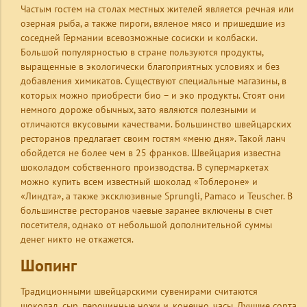
Частым гостем на столах местных жителей является речная или
озерная рыба, а также пироги, вяленое мясо и пришедшие из
соседней Германии всевозможные сосиски и колбаски.
Большой популярностью в стране пользуются продукты,
выращенные в экологически благоприятных условиях и без
добавления химикатов. Существуют специальные магазины, в
которых можно приобрести био – и эко продукты. Стоят они
немного дороже обычных, зато являются полезными и
отличаются вкусовыми качествами. Большинство швейцарских
ресторанов предлагает своим гостям «меню дня». Такой ланч
обойдется не более чем в 25 франков. Швейцария известна
шоколадом собственного производства. В супермаркетах
можно купить всем известный шоколад «Тоблероне» и
«Линдта», а также эксклюзивные Sprungli, Pamaco и Teuscher. В
большинстве ресторанов чаевые заранее включены в счет
посетителя, однако от небольшой дополнительной суммы
денег никто не откажется.
Шопинг
Традиционными швейцарскими сувенирами считаются
шоколад, сыр, перочинные ножи и, конечно, часы. Лучшие сорта