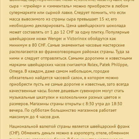
сыра – «грюйер» и «эмменталь» можно приобрести в любом
супермаркете или сырной лавке. Следует помнить, что если
масса вывозимого из страны сыра превышает 15 кг, его
необходимо декларировать. Цена швейцарского шоколада
может составлять от 1 до 12 CHF за одну плитку. Популярные
швейцарские ножи Wenger и Victorinox обойдутся как
минимум в 80 CHF. Самые знаменитые часовые мастерские
располагаются во франкоговорящих районах страны. Туда за
ними и следует отправляться. Самыми дорогими и известными
марками швейцарских часов считаются Rolex, Patek Philippe,
Omega. В каждом, даже самом небольшом, городке
обязательно найдется часовой салон, в котором можно
приобрести пусть не самые дорогие и известные, зато всегда
качественные часы. Более дешевым сувениром могут стать
музыкальные шкатулки и колокольчики разных цветов и
размеров. Магазины страны открыты с 8:30 утра до 18:30
вечера. По субботам большинство магазинов работает
максимум до 4 часов дня.
Национальной валютой страны является швейцарский франк
(CHF). Обменять деньги можно в аэропорту, отеле, обменном