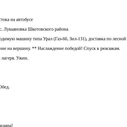
стока на автобусе
 в с. Лукьяновка Шкотовского района
ходимую машину типа Урал (Газ-66, Зил-131), доставка по лесной
ение на вершину. ** Наслаждение победой! Спуск к рюкзакам.
 лагеря. Ужин.
Обед.
идана!