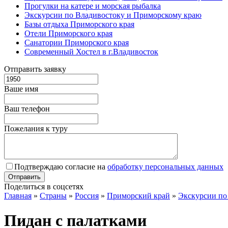
Прогулки на катере и морская рыбалка
Экскурсии по Владивостоку и Приморскому краю
Базы отдыха Приморского края
Отели Приморского края
Санатории Приморского края
Современный Хостел в г.Владивосток
Отправить заявку
Ваше имя
Ваш телефон
Пожелания к туру
Подтверждаю согласие на
обработку персональных данных
Поделиться в соцсетях
Главная
»
Страны
»
Россия
»
Приморский край
»
Экскурсии по
Пидан с палатками