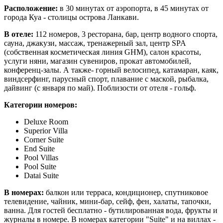
Расположение:
в 30 минутах от аэропорта, в 45 минутах от
города Куа - столицы острова Ланкави.
В отеле:
112 номеров, 3 ресторана, бар, центр водного спорта,
сауна, джакузи, массаж, тренажерный зал, центр SPA
(собственная косметическая линия GHM), салон красоты,
услуги няни, магазин сувениров, прокат автомобилей,
конференц-залы. А также- горный велосипед, катамаран, каяк,
виндсерфинг, парусный спорт, плавание с маской, рыбалка,
дайвинг (с января по май). Поблизости от отеля - гольф.
Категории номеров:
Deluxe
Room
Superior
Villa
Corner
Suite
End Suite
Pool Villas
Pool Suite
Datai
Suite
В номерах:
балкон или терраса, кондиционер, спутниковое
телевидение, чайник, мини-бар, сейф, фен, халаты, тапочки,
ванна. Для гостей бесплатно - бутилированная вода, фрукты и
журналы в номере. В номерах категории "Suite" и на виллах -