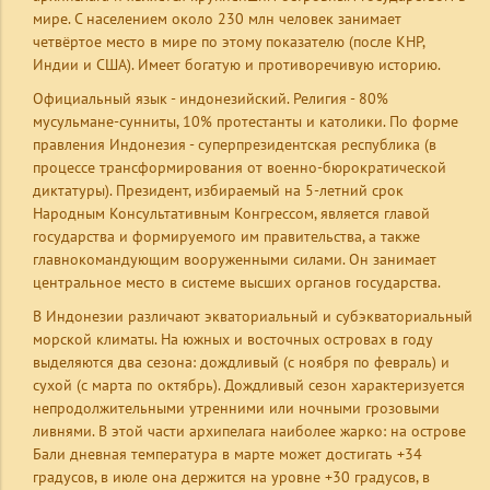
мире. С населением около 230 млн человек занимает
четвёртое место в мире по этому показателю (после КНР,
Индии и США). Имеет богатую и противоречивую историю.
Официальный язык - индонезийский. Религия - 80%
мусульмане-сунниты, 10% протестанты и католики. По форме
правления Индонезия - суперпрезидентская республика (в
процессе трансформирования от военно-бюрократической
диктатуры). Президент, избираемый на 5-летний срок
Народным Консультативным Конгрессом, является главой
государства и формируемого им правительства, а также
главнокомандующим вооруженными силами. Он занимает
центральное место в системе высших органов государства.
В Индонезии различают экваториальный и субэкваториальный
морской климаты. На южных и восточных островах в году
выделяются два сезона: дождливый (с ноября по февраль) и
сухой (с марта по октябрь). Дождливый сезон характеризуется
непродолжительными утренними или ночными грозовыми
ливнями. В этой части архипелага наиболее жарко: на острове
Бали дневная температура в марте может достигать +34
градусов, в июле она держится на уровне +30 градусов, в