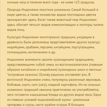
ночные часы в течение всего года - не ниже +23 градусов.
Природа Индонезии поистине уникальна. Самый большой в
мире цветок, а также множество видов плотоядных цветов
произрастает здесь. Богат также животный мир Индонезии:
здесь обитает пятьсот видов млекопитающих и полторы тысячи
видов птиц.
Культура Индонезии многогранна: традиции, уходящие в
древность были дополнены представителями других культур:
индийцами, арабами, персами, китайцами, португальцами,
голландцами, англичанами и др.
Индонезия знаменита своими кулинарными традициями,
представляющими собой смесь из восточноазиатских (главным
образом китайских и индийских) кулинарных школ и местных
"островных кухнонь". Основу рациона составляет рис. В
восточной Индонезии очень популярны различные зерновые,
бобовые, сорго, саго (сагу), сладкий картофель. Из-за сильных
исламских традиций свинина практически не употребляется,
зато готовятся изысканные блюда из других видов мяса. Одно
из главных условий индонезийской кухни - различные
приправы и соусы, часто крайне острые. В больших