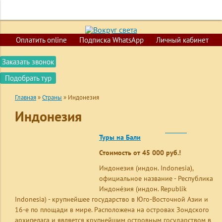
+7 (423) 200-02-52
+7 (924) 730-02-52
ГЛАВНАЯ
Оплатить online
Подписка WhatsApp
Личный кабинет
ПОИСК ТУРОВ
Заказать звонок
ГОРЯЩИЕ ПУТЕВКИ
Подобрать тур
СТРАНЫ
Главная
»
Страны
»
Индонезия
КРУИЗЫ
Индонезия
ОБУЧЕНИЕ
ВИЗЫ
Туры на Бали
Стоимость от 45 000 руб.!
О КОМПАНИИ
Индонезия (индон. Indonesia),
КОНТАКТЫ
официальное название - Республика
Индоне́зия (индон. Republik
Indonesia) - крупнейшее государство в Юго-Восточной Азии и
16-е по площади в мире. Расположена на островах Зондского
архипелага и является крупнейшим островным государством в