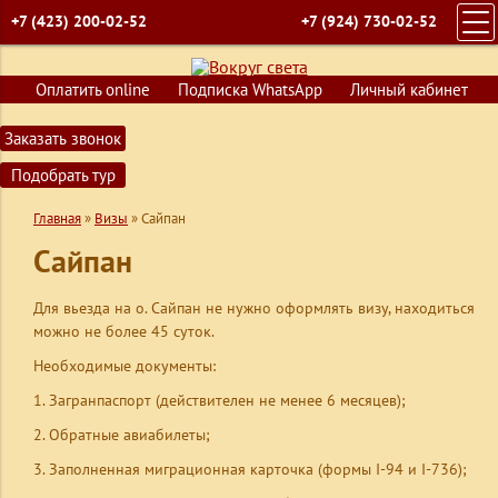
+7 (423) 200-02-52
+7 (924) 730-02-52
ГЛАВНАЯ
Оплатить online
Подписка WhatsApp
Личный кабинет
ПОИСК ТУРОВ
Заказать звонок
ГОРЯЩИЕ ПУТЕВКИ
Подобрать тур
СТРАНЫ
Главная
»
Визы
»
Сайпан
КРУИЗЫ
Сайпан
ОБУЧЕНИЕ
ВИЗЫ
Для вьезда на о. Сайпан не нужно оформлять визу, находиться
можно не более 45 суток.
О КОМПАНИИ
Необходимые документы:
КОНТАКТЫ
Загранпаспорт (действителен не менее 6 месяцев);
Обратные авиабилеты;
Заполненная миграционная карточка
(формы I-94 и I-736);