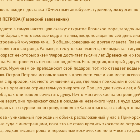
мость входит: доставка 20-местным автобусом, турлидер, экскурсия по 
 ПЕТРОВА (Лазовский заповедник)
адаете в самую настоящую сказку: открытое Японское море, загадочны
ий бархат, многовековые кедры и липы, плодоносящая по сей день лиа
остроенный чжурчженями… В общем, совершенно другая планета.
Главн
евняя тисовая роща. Раньше, в тех уголках планеты, где вырастал тис,
Возраст некоторых экземпляров достигает тысячи лет. Древесина и хво
ны. На острове есть несколько водоёмов. Есть родник, который даруе
тся. Мужчинам он преподносит свой подарок: тот, кто отведает воды
лю. Остров Петрова использовался в древности еще и как место всево
я с природой, как место очищения души, где люди приходили в согласие
ть из организма отрицательную энергетику. Прошло две тысячи лет, а
тобы, как они говорят, очистить душу. Нечто мистическое на острове д
не верят, они приезжают сюда в ожидании неземного чуда, а чудо здес
аясь с экскурсии по острову, говорят: «Какая красота, спасибо, что в
рова - уникальный природный объект, расположенный у нас в Приморск
ые суда с иностранцами, пока это не стало вредить экосистеме остров
а, редкая тисовая роща и нереальные космические ночи – все это дел