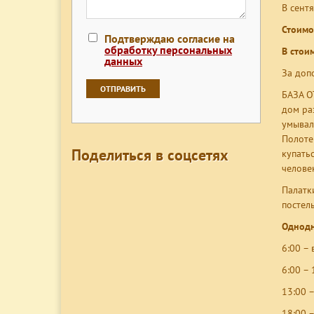
В сент
Стоимо
Подтверждаю согласие на
обработку персональных
В стои
данных
За доп
БАЗА О
дом ра
умываль
Полоте
Поделиться в соцсетях
купать
челове
Палатк
постел
Однодн
6:00 –
6:00 – 
13:00 
18:00 