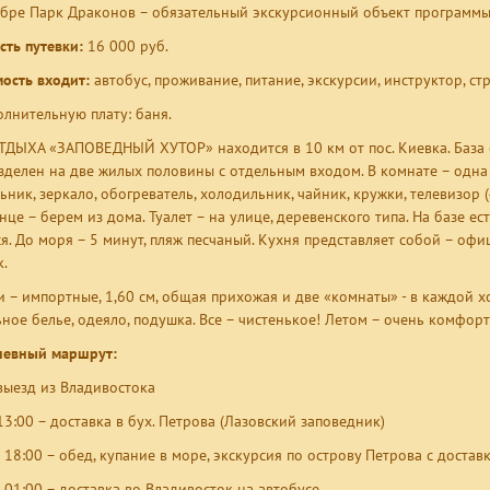
ябре Парк Драконов – обязательный экскурсионный объект программы
сть путевки:
16 000 руб.
мость входит:
автобус, проживание, питание, экскурсии, инструктор, ст
олнительную плату: баня.
ТДЫХА «ЗАПОВЕДНЫЙ ХУТОР» находится в 10 км от пос. Киевка. База 
зделен на две жилых половины с отдельным входом. В комнате – одна 
ник, зеркало, обогреватель, холодильник, чайник, кружки, телевизор (
нце – берем из дома. Туалет – на улице, деревенского типа. На базе е
ся. До моря – 5 минут, пляж песчаный. Кухня представляет собой – офи
к.
и – импортные, 1,60 см, общая прихожая и две «комнаты» - в каждой х
ьное белье, одеяло, подушка. Все – чистенькое! Летом – очень комфорт
евный маршрут:
 выезд из Владивостока
13:00 – доставка в бух. Петрова (Лазовский заповедник)
– 18:00 – обед, купание в море, экскурсия по острову Петрова с доста
– 01:00 – доставка во Владивосток на автобусе