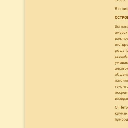
В стои
ОСТРОВ
Вы поп
амурск
вал, п
его др
роща. 
съедоб
умываю
алкого
общени
изгоня
тем, ч
искрен
возвращ
О. Пет
круизн
природ