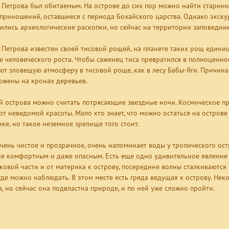
 Петрова был обитаемым. На острове до сих пор можно найти старин
приношений, оставшиеся с периода Бохайского царства. Однако экску
ились археологические раскопки, но сейчас на территории заповедни
 Петрова известен своей тисовой рощей, на планете таких рощ единицы
е человеческого роста. Чтобы саженец тиса превратился в полноценное
ют зловещую атмосферу в тисовой роще, как в лесу Бабы-Яги. Причина 
ожены на кронах деревьев.
 острова можно считать потрясающие звездные ночи. Космическое про
 от неведомой красоты. Мало кто знает, что можно остаться на острове
ике, но такое неземное зрелище того стоит.
чень чистое и прозрачное, очень напоминает воды у тропического ост
не комфортным и даже опасным. Есть еще одно удивительное явление 
ковой части и от материка к острову, посередине волны сталкиваются 
где можно наблюдать. В этом месте есть гряда ведущая к острову. Не
а, но сейчас она подвластна природе, и по ней уже сложно пройти.