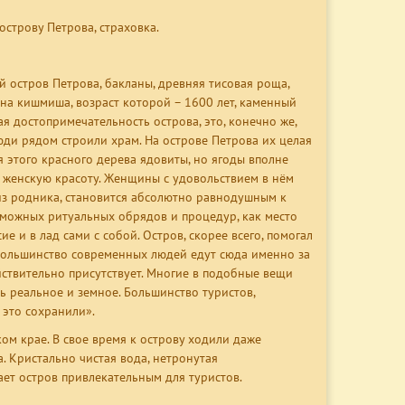
острову Петрова, страховка.
й остров Петрова, бакланы, древняя тисовая роща,
на кишмиша, возраст которой – 1600 лет, каменный
ая достопримечательность острова, это, конечно же,
 люди рядом строили храм. На острове Петрова их целая
я этого красного дерева ядовиты, но ягоды вполне
т женскую красоту. Женщины с удовольствием в нём
 из родника, становится абсолютно равнодушным к
зможных ритуальных обрядов и процедур, как место
 и в лад сами с собой. Остров, скорее всего, помогал
 большинство современных людей едут сюда именно за
ействительно присутствует. Многие в подобные вещи
ь реальное и земное. Большинство туристов,
ы это сохранили».
ом крае. В свое время к острову ходили даже
а. Кристально чистая вода, нетронутая
ает остров привлекательным для туристов.