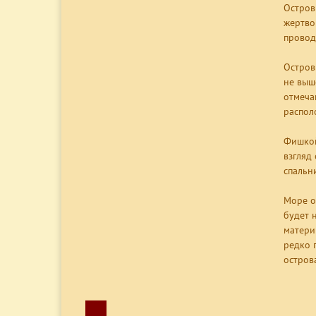
Остров
жертво
провод
Остров
не выш
отмеча
распол
Фишкой
взгляд
спальн
Море о
будет 
матери
редко 
остров