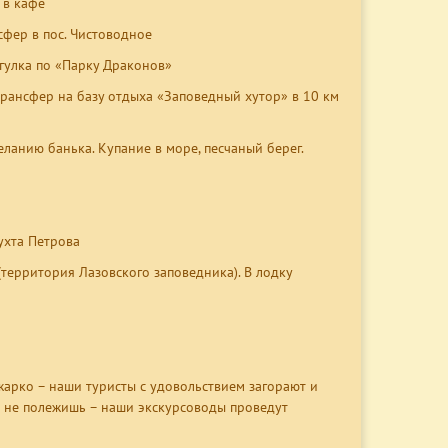
д в кафе
нсфер в пос. Чистоводное
огулка по «Парку Драконов»
- трансфер на базу отдыха «Заповедный хутор» в 10 км
ланию банька. Купание в море, песчаный берег.
бухта Петрова
(территория Лазовского заповедника). В лодку
жарко – наши туристы с удовольствием загорают и
е не полежишь – наши экскурсоводы проведут