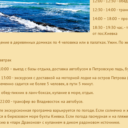
12:00 - 12:30 - обе
12:30 - 14:00 - тра
14:00 – 18:00 – пр
18:30 - 19:30 час. 
от пос.Киевка
ение в деревянных домиках по 4 человека или в палатках. Ужин. По же
завтрак
 10:00 – выезд с базы отдыха, доставка автобусом в Петровскую падь, 
– 13:00 - экскурсия с доставкой на моторной лодке на остров Петрова 
еменно садится не более 5 человек, в пути 5 минут.
 обед-пикник в ланч-боксах, купание в море, отдых.
 22:00 - трансфер во Владивосток на автобусе.
сте экскурсионная программа варьируется по погоде. Если солнечно и 
ся в бирюзовом море бухты Киевка. Если погода пасмурная и на пляж
сию в «парк Драконов» с купанием в диком радоновом источнике.