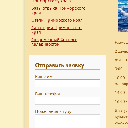
Приморскому краю
Базы отдыха Приморского
края
Отели Приморского края
Санатории Приморского
края
Современный Хостел в
Размещ
г.Владивосток
2 день:
8:30 - 
Отправить заявку
9:00 –
Ваше имя
10:00 
одновр
14:00 –
Ваш телефон
16:00 -
В авгу
Пожелания к туру
купают
экскур