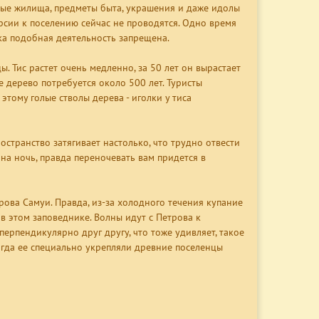
ные жилища, предметы быта, украшения и даже идолы
рсии к поселению сейчас не проводятся. Одно время
ка подобная деятельность запрещена.
. Тис растет очень медленно, за 50 лет он вырастает
 дерево потребуется около 500 лет. Туристы
этому голые стволы дерева - иголки у тиса
странство затягивает настолько, что трудно отвести
 на ночь, правда переночевать вам придется в
рова Самуи. Правда, из-за холодного течения купание
в этом заповеднике. Волны идут с Петрова к
перпендикулярно друг другу, что тоже удивляет, такое
когда ее специально укрепляли древние поселенцы