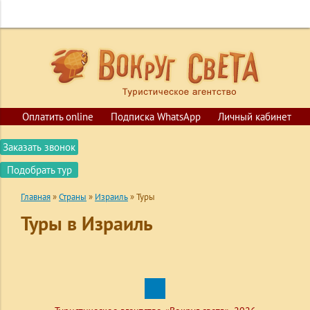
+7 (423) 200-02-52
+7 (924) 730-02-52
ГЛАВНАЯ
ПОИСК ТУРОВ
ГОРЯЩИЕ ПУТЕВКИ
СТРАНЫ
Оплатить online
Подписка WhatsApp
Личный кабинет
КРУИЗЫ
Заказать звонок
ОБУЧЕНИЕ
Подобрать тур
ВИЗЫ
Главная
»
Страны
»
Израиль
»
Туры
О КОМПАНИИ
Туры в Израиль
КОНТАКТЫ